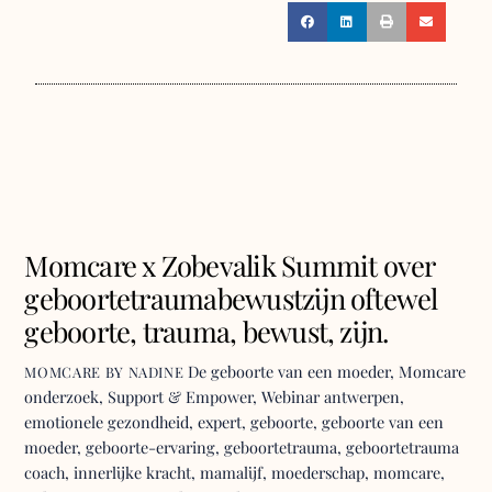
Momcare x Zobevalik Summit over
geboortetraumabewustzijn oftewel
geboorte, trauma, bewust, zijn.
De geboorte van een moeder
,
Momcare
MOMCARE BY NADINE
onderzoek
,
Support & Empower
,
Webinar
antwerpen
,
emotionele gezondheid
,
expert
,
geboorte
,
geboorte van een
moeder
,
geboorte-ervaring
,
geboortetrauma
,
geboortetrauma
coach
,
innerlijke kracht
,
mamalijf
,
moederschap
,
momcare
,