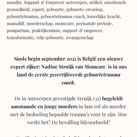
moeder
,
Support & Empower
antwerpen
,
artikel
,
emotionele
gezondheid
,
expert
,
geboorte
,
geboorte-ervaring
,
geboortetrauma
,
geboortetrauma coach
,
innerlijke kracht
,
mamalijf
,
moederschap
,
momcare
,
perinatale periode
,
postpartum
,
praktijkruimte
,
support & empower
,
transformatie
,
vrije geboorte
,
zwangerschap
Sinds begin september 2021 is België een nieuwe
expert rijker: Nadine Struijk van
Momcare
is in ons
land de
eerste gecertificeerde geboortetrauma
coach
.
De in Antwerpen gevestigde Struijk (32)
begeleidt
aanstaande en jonge moeders
in hun rol als moeder
met de bedoeling bepaalde trauma’s voor te zijn. Hoe
werkt het? De bevalling bijvoorbeeld?