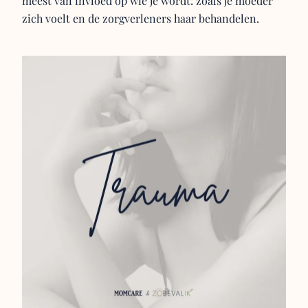
meest van invloed op wie je wordt: zoals je moeder
zich voelt en de zorgverleners haar behandelen.