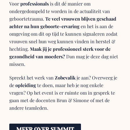
Voor
professionals
is dit dé manier om
ondergedompeld te worden in de actualiteit van
geboortetrauma.
Te veel vrouwen blijven geschaad
achter na hun geboorte-ervaring
en het is aan de
omgeving om dit op tijd te kunnen signaleren zodat
vrouwen snel hun weg kunnen vinden in herstel &
hechting.
Maak jij je professioneel sterk voor de
gezondheid van moeders?
Dan mag je deze dag niet
missen.
Spreekt het werk van
Zobevalik
je aan? Overweeg je
de
opleiding
te doen, maar heb je nog enkele
vragen? Op het event is er ruimte om in gesprek te
gaan met de docenten Brun & Simone of met de
andere teamleden.
MEER OVER SUMMIT