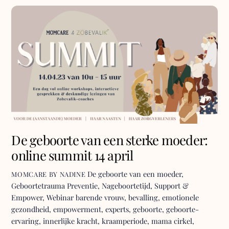
De geboorte van een sterke moeder:
online summit 14 april
De geboorte van een moeder
,
MOMCARE BY NADINE
Geboortetrauma Preventie
,
Nageboortetijd
,
Support &
Empower
,
Webinar
barende vrouw
,
bevalling
,
emotionele
gezondheid
,
empowerment
,
experts
,
geboorte
,
geboorte-
ervaring
,
innerlijke kracht
,
kraamperiode
,
mama cirkel
,