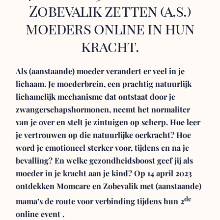
Zobevalik zetten (a.s.)
moeders online in hun
kracht.
Als (aanstaande) moeder verandert er veel in je
lichaam. Je moederbrein, een prachtig natuurlijk
lichamelijk mechanisme dat ontstaat door je
zwangerschapshormonen, neemt het normaliter
van je over en stelt je zintuigen op scherp. Hoe leer
je vertrouwen op die natuurlijke oerkracht? Hoe
word je emotioneel sterker voor, tijdens en na je
bevalling? En welke gezondheidsboost geef jij als
moeder in je kracht aan je kind? Op 14 april 2023
ontdekken Momcare en Zobevalik met (aanstaande)
de
mama’s de route voor verbinding tijdens hun 2
online event .