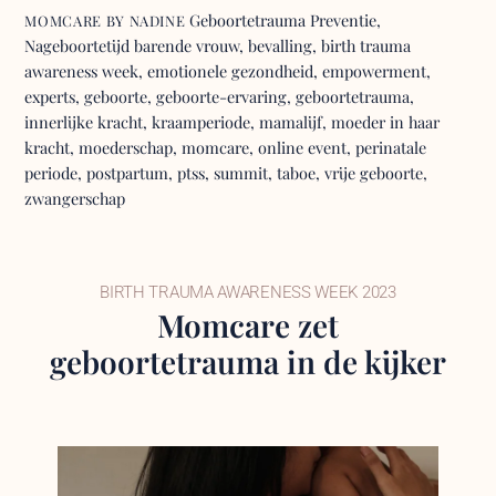
Geboortetrauma Preventie
,
MOMCARE BY NADINE
Nageboortetijd
barende vrouw
,
bevalling
,
birth trauma
awareness week
,
emotionele gezondheid
,
empowerment
,
experts
,
geboorte
,
geboorte-ervaring
,
geboortetrauma
,
innerlijke kracht
,
kraamperiode
,
mamalijf
,
moeder in haar
kracht
,
moederschap
,
momcare
,
online event
,
perinatale
periode
,
postpartum
,
ptss
,
summit
,
taboe
,
vrije geboorte
,
zwangerschap
BIRTH TRAUMA AWARENESS WEEK 2023
Momcare zet
geboortetrauma in de kijker