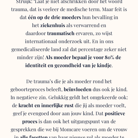
Struijk: ‘Laat je niet afschrikken door het woord
trauma, dat is veeleer de medische term. Maar feit is
dat
één op de drie moeders
hun bevalling in
het
ziekenhuis
als verwarrend en
daardoor
traumatisch
ervaren, zo wijst
internationaal onderzoek uit. En in ons
gemedicaliseerde land zal dat percentage zeker niet
minder zijn!
Als moeder bepaal je voor 80% de
identiteit en gezondheid van je kindje
.
De trauma’s die je als moeder rond het
geboorteproces beleeft,
beïnvloeden
dus ook je kind.
In negatieve zin. Gelukkig geldt het omgekeerde ook:
de
kracht en innerlijke rust
die jij als moeder voelt,
geef je evengoed door aan jouw kind. Dat
positieve
proces
is dan ook het uitgangspunt van de
gesprekken die we bij Momcare voeren om de vrouw
in
alle facetten
van haar nieuwe rol als moeder te