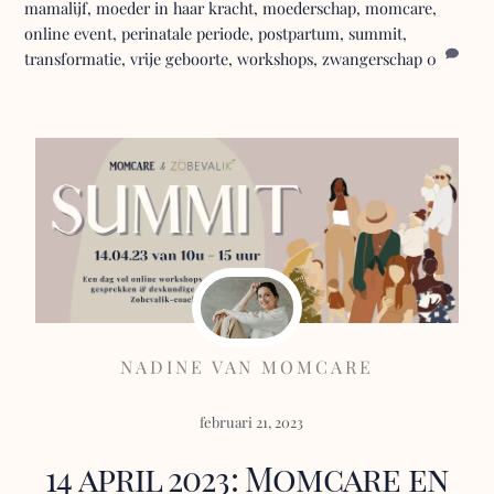
mamalijf
,
moeder in haar kracht
,
moederschap
,
momcare
,
online event
,
perinatale periode
,
postpartum
,
summit
,
transformatie
,
vrije geboorte
,
workshops
,
zwangerschap
0
NADINE VAN MOMCARE
februari 21, 2023
14 april 2023: Momcare en