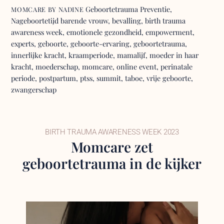
Geboortetrauma Preventie
,
MOMCARE BY NADINE
Nageboortetijd
barende vrouw
,
bevalling
,
birth trauma
awareness week
,
emotionele gezondheid
,
empowerment
,
experts
,
geboorte
,
geboorte-ervaring
,
geboortetrauma
,
innerlijke kracht
,
kraamperiode
,
mamalijf
,
moeder in haar
kracht
,
moederschap
,
momcare
,
online event
,
perinatale
periode
,
postpartum
,
ptss
,
summit
,
taboe
,
vrije geboorte
,
zwangerschap
BIRTH TRAUMA AWARENESS WEEK 2023
Momcare zet
geboortetrauma in de kijker